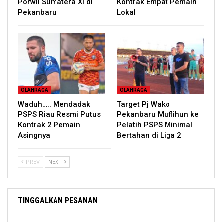
Porwil Sumatera XI di
Kontrak Empat Pemain
Pekanbaru
Lokal
OLAHRAGA
OLAHRAGA
Waduh….. Mendadak
Target Pj Wako
PSPS Riau Resmi Putus
Pekanbaru Muflihun ke
Kontrak 2 Pemain
Pelatih PSPS Minimal
Asingnya
Bertahan di Liga 2
PREV
NEXT
TINGGALKAN PESANAN