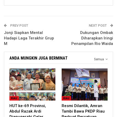
PREV POST
NEXT POST
Jonji Siapkan Mental
Dukungan Ombak
Hadapi Laga Terakhir Grup
Diharapkan Iringi
M
Penampilan Rio Waida
ANDA MUNGKIN JUGA BERMINAT
Semua
RIAU
RIAU
HUT ke-69 Provinsi,
Resmi Dilantik, Amran
Abdul Razak Ardi
Tambi Bawa PKDP Riau
Dianugerahi Gelar
Perkuat Persatuan