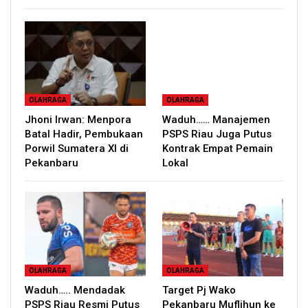
OLAHRAGA
OLAHRAGA
Jhoni Irwan: Menpora
Waduh…… Manajemen
Batal Hadir, Pembukaan
PSPS Riau Juga Putus
Porwil Sumatera XI di
Kontrak Empat Pemain
Pekanbaru
Lokal
OLAHRAGA
OLAHRAGA
Waduh….. Mendadak
Target Pj Wako
PSPS Riau Resmi Putus
Pekanbaru Muflihun ke