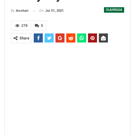
OLAHRAGA
On
Jul 31, 2021
By
Anshari
276
0
Share