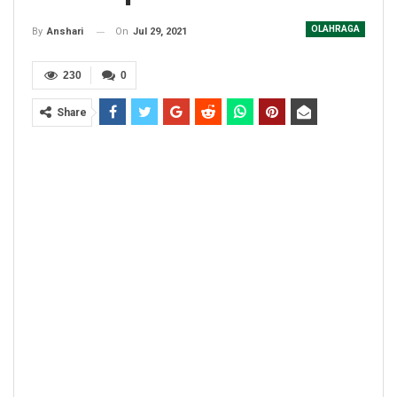
OLAHRAGA
On
Jul 29, 2021
By
Anshari
230
0
Share