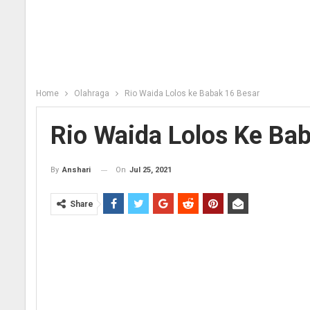
Home
Olahraga
Rio Waida Lolos ke Babak 16 Besar
Rio Waida Lolos Ke Ba
On
Jul 25, 2021
By
Anshari
Share