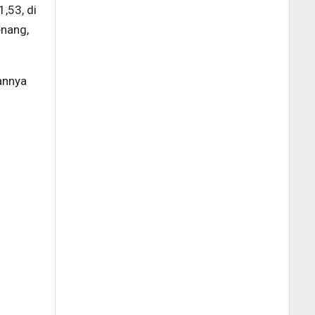
,53, di
enang,
annya