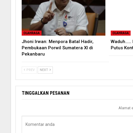
OLAHRAGA
OLAHRAGA
Jhoni Irwan: Menpora Batal Hadir,
Waduh…… 
Pembukaan Porwil Sumatera XI di
Putus Kon
Pekanbaru
PREV
NEXT
TINGGALKAN PESANAN
Alamat e