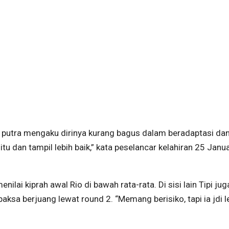
d putra mengaku dirinya kurang bagus dalam beradaptasi da
itu dan tampil lebih baik,” kata peselancar kelahiran 25 Janu
menilai kiprah awal Rio di bawah rata-rata. Di sisi lain Tipi jug
ksa berjuang lewat round 2. “Memang berisiko, tapi ia jdi l