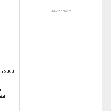
- Advertisement -
n
ari 2000
a
ebih