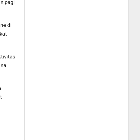
in pagi
ne di
kat
tivitas
ina
n
t