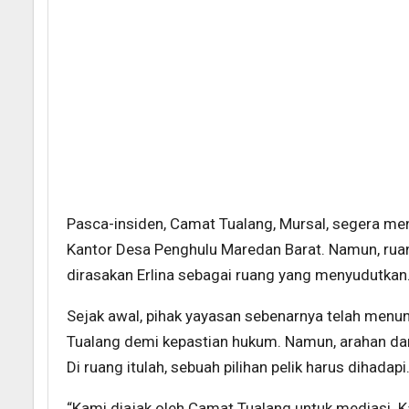
Pasca-insiden, Camat Tualang, Mursal, segera meng
Kantor Desa Penghulu Maredan Barat. Namun, ruan
dirasakan Erlina sebagai ruang yang menyudutkan
Sejak awal, pihak yayasan sebenarnya telah menu
Tualang demi kepastian hukum. Namun, arahan dar
Di ruang itulah, sebuah pilihan pelik harus dihada
“Kami diajak oleh Camat Tualang untuk mediasi. Ka