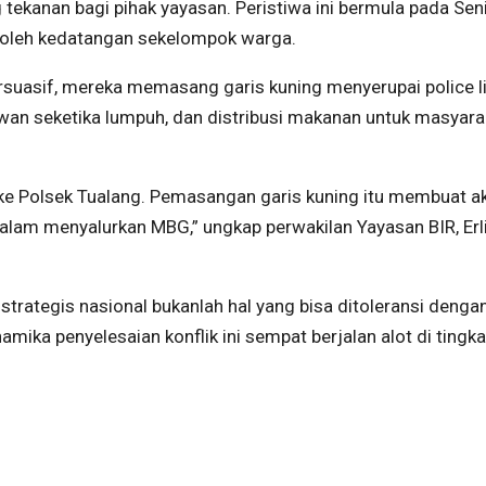
 tekanan bagi pihak yayasan. Peristiwa ini bermula pada Sen
k oleh kedatangan sekelompok warga.
ersuasif, mereka memasang garis kuning menyerupai police li
lawan seketika lumpuh, dan distribusi makanan untuk masyara
ke Polsek Tualang. Pemasangan garis kuning itu membuat ak
alam menyalurkan MBG,” ungkap perwakilan Yayasan BIR, Erl
rategis nasional bukanlah hal yang bisa ditoleransi denga
ika penyelesaian konflik ini sempat berjalan alot di tingka