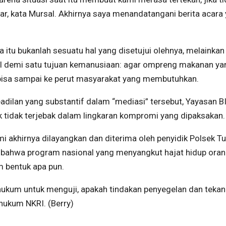
ar, kata Mursal. Akhirnya saya menandatangani berita acara
ara itu bukanlah sesuatu hal yang disetujui olehnya, melainka
il demi satu tujuan kemanusiaan: agar ompreng makanan ya
n bisa sampai ke perut masyarakat yang membutuhkan.
dilan yang substantif dalam “mediasi” tersebut, Yayasan B
k tidak terjebak dalam lingkaran kompromi yang dipaksakan.
 akhirnya dilayangkan dan diterima oleh penyidik Polsek Tu
an bahwa program nasional yang menyangkut hajat hidup ora
m bentuk apa pun.
 hukum untuk menguji, apakah tindakan penyegelan dan tekan
hukum NKRI. (Berry)