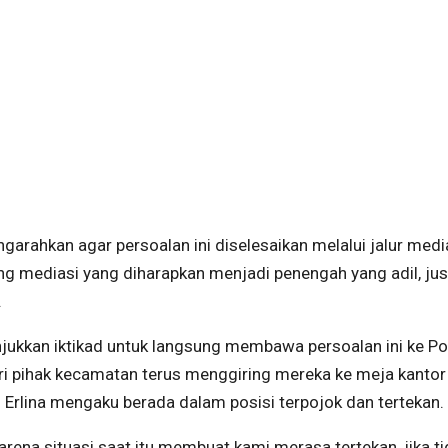
arahkan agar persoalan ini diselesaikan melalui jalur media
g mediasi yang diharapkan menjadi penengah yang adil, jus
.
njukkan iktikad untuk langsung membawa persoalan ini ke Po
i pihak kecamatan terus menggiring mereka ke meja kantor
pi. Erlina mengaku berada dalam posisi terpojok dan tertekan.
rena situasi saat itu membuat kami merasa tertekan, jika t