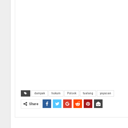
dampak
hukum
Polsek
tualang
yayasan
Share