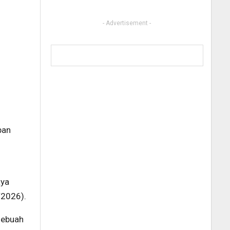
- Advertisement -
pan
aya
/2026).
 sebuah