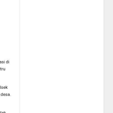
si di
tru
lsek
 desa.
idak