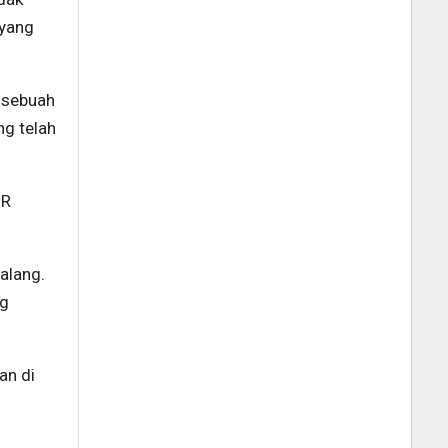
 yang
n sebuah
ng telah
IR
alang.
ng
an di