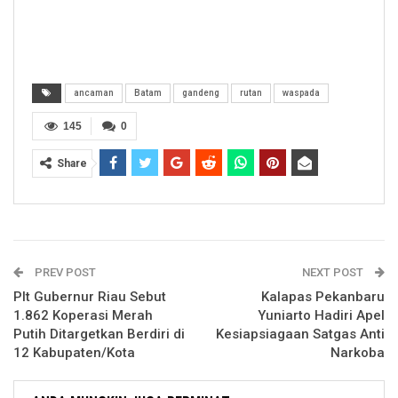
ancaman
Batam
gandeng
rutan
waspada
145
0
Share
PREV POST
NEXT POST
Plt Gubernur Riau Sebut
Kalapas Pekanbaru
1.862 Koperasi Merah
Yuniarto Hadiri Apel
Putih Ditargetkan Berdiri di
Kesiapsiagaan Satgas Anti
12 Kabupaten/Kota
Narkoba