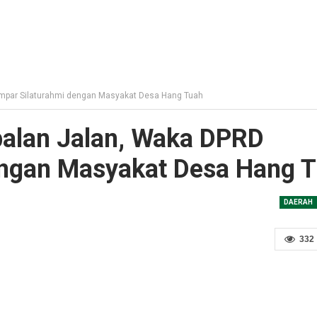
mpar Silaturahmi dengan Masyakat Desa Hang Tuah
alan Jalan, Waka DPRD
engan Masyakat Desa Hang 
DAERAH
332