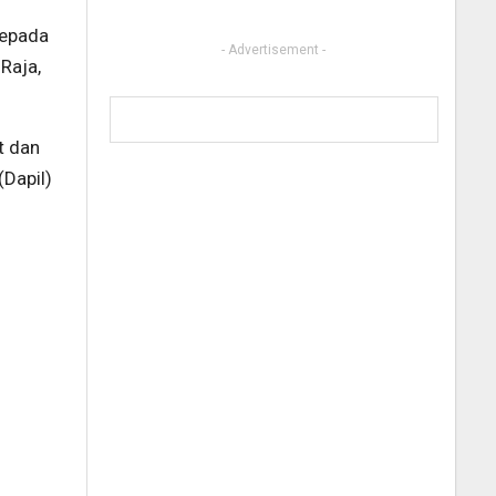
kepada
- Advertisement -
Raja,
t dan
(Dapil)