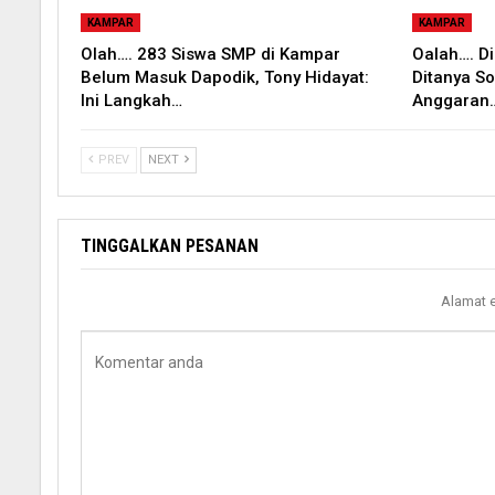
KAMPAR
KAMPAR
Olah…. 283 Siswa SMP di Kampar
Oalah…. D
Belum Masuk Dapodik, Tony Hidayat:
Ditanya S
Ini Langkah…
Anggaran
PREV
NEXT
TINGGALKAN PESANAN
Alamat e