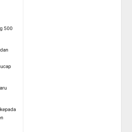
ng 500
 dan
 ucap
aru
h kepada
en