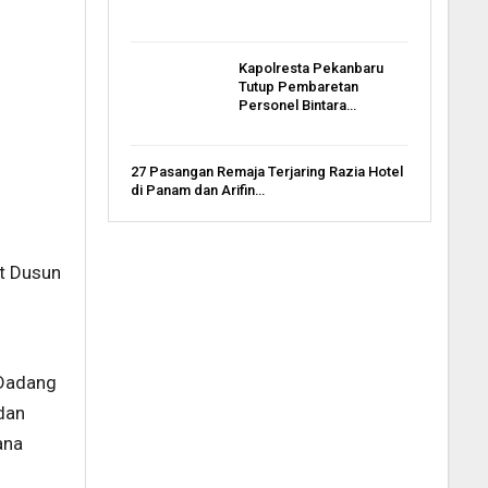
Kapolresta Pekanbaru
Tutup Pembaretan
Personel Bintara…
27 Pasangan Remaja Terjaring Razia Hotel
di Panam dan Arifin…
t Dusun
 Dadang
dan
ana