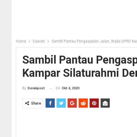
Home
Daerah
Sambil Pantau Pengaspalan Jalan, Waka DPRD Ka
Sambil Pantau Pengasp
Kampar Silaturahmi D
On
Okt 4, 2020
By
Derakpost
Share