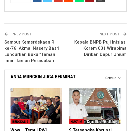
PREV POST
NEXT POST
Sambut Kemerdekaan RI
Kepala BNPB Puji Inisiasi
ke-76, Akmal Nasery Basril
Korem 031 Wirabima
Luncurkan Buku ”Taman
Dirikan Dapur Umum
Iman Taman Peradaban
ANDA MUNGKIN JUGA BERMINAT
Semua
BENGKALIS
HUKRIM
Wow…. Temui PWI,
9 Tersangka Korupsi