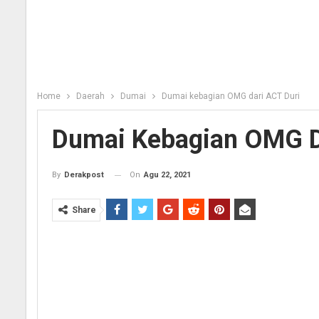
Home
Daerah
Dumai
Dumai kebagian OMG dari ACT Duri
Dumai Kebagian OMG D
On
Agu 22, 2021
By
Derakpost
Share