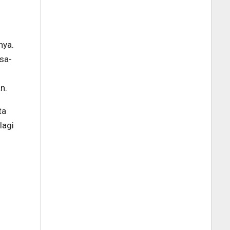
i
nya.
sa-
n.
ta
lagi