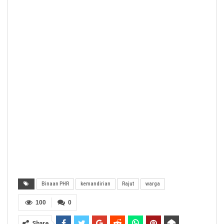
Binaan PHR
kemandirian
Rajut
warga
100
0
Share