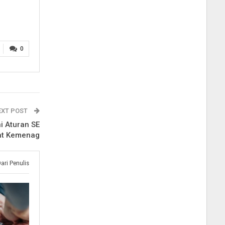
0
EXT POST
i Aturan SE
at Kemenag
Dari Penulis