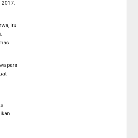
n 2017.
wa, itu
.
umas
hwa para
uat
tu
gikan