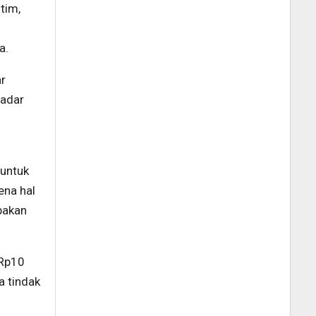
tim,
a.
ar
sadar
 untuk
ena hal
pakan
 Rp10
a tindak