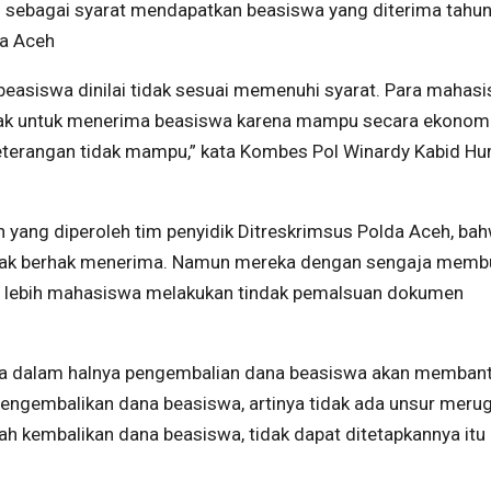
i sebagai syarat mendapatkan beasiswa yang diterima tahu
da Aceh
easiswa dinilai tidak sesuai memenuhi syarat. Para mahasis
ak untuk menerima beasiswa karena mampu secara ekonomi
terangan tidak mampu,” kata Kombes Pol Winardy Kabid H
an yang diperoleh tim penyidik Ditreskrimsus Polda Aceh, ba
idak berhak menerima. Namun mereka dengan sengaja memb
0 lebih mahasiswa melakukan tindak pemalsuan dokumen
wa dalam halnya pengembalian dana beasiswa akan memban
mengembalikan dana beasiswa, artinya tidak ada unsur meru
ah kembalikan dana beasiswa, tidak dapat ditetapkannya itu