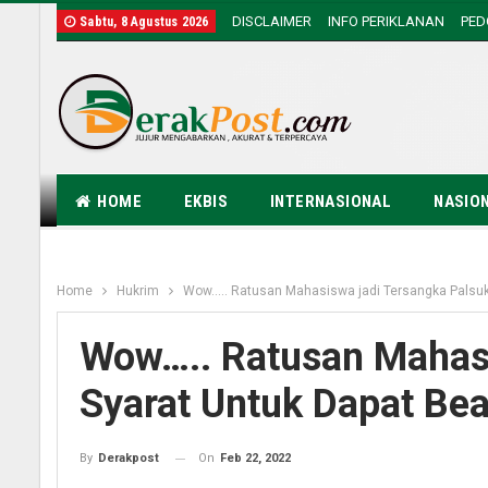
DISCLAIMER
INFO PERIKLANAN
PE
Sabtu, 8 Agustus 2026
HOME
EKBIS
INTERNASIONAL
NASIO
Home
Hukrim
Wow….. Ratusan Mahasiswa jadi Tersangka Palsu
Wow….. Ratusan Mahas
Syarat Untuk Dapat Be
On
Feb 22, 2022
By
Derakpost