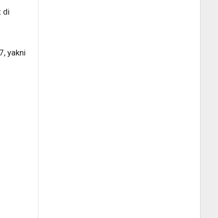
 di
g
, yakni