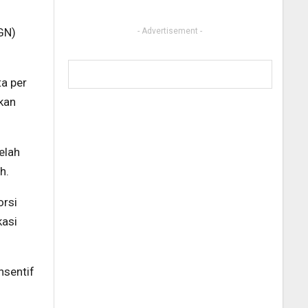
GN)
- Advertisement -
a per
kan
elah
h.
orsi
kasi
nsentif