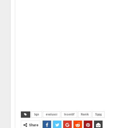
bgn
evaluasi
Insentif
Nanik
Sppg
Share