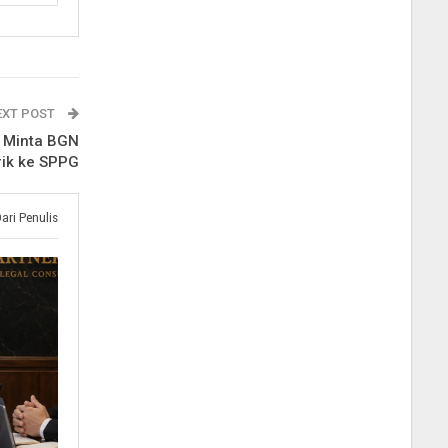
EXT POST
i Minta BGN
rik ke SPPG
Dari Penulis