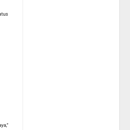
atus
ya,”