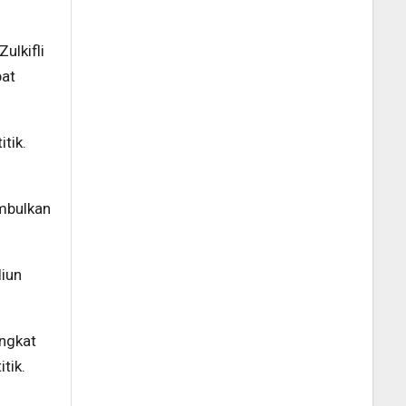
ulkifli
bat
tik.
imbulkan
liun
ingkat
tik.