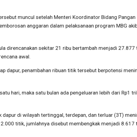
tersebut muncul setelah Menteri Koordinator Bidang Pangan Z
pemborosan anggaran dalam pelaksanaan program MBG aki
la direncanakan sekitar 21 ribu bertambah menjadi 27.877 ti
 rencana awal.
iap dapur, penambahan ribuan titik tersebut berpotensi men
atu hari, maka satu bulan ada pengeluaran lebih dari Rp1 tri
 dapur di wilayah tertinggal, terdepan, dan terluar (3T) men
r 2.000 titik, jumlahnya disebut membengkak menjadi 8.617 ti