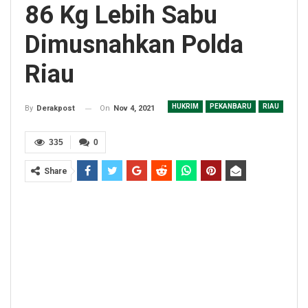
86 Kg Lebih Sabu
Dimusnahkan Polda
Riau
HUKRIM
PEKANBARU
RIAU
On
Nov 4, 2021
By
Derakpost
335
0
Share