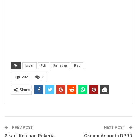
bazar
PLN
Ramadan
Riau
202
0
Share
PREV POST
NEXT POST
Sikapi Keluhan Pekerja,
Oknum Anggota DPRD