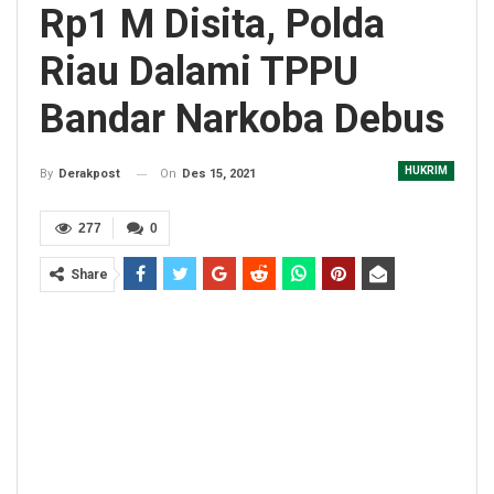
Rp1 M Disita, Polda
Riau Dalami TPPU
Bandar Narkoba Debus
HUKRIM
On
Des 15, 2021
By
Derakpost
277
0
Share