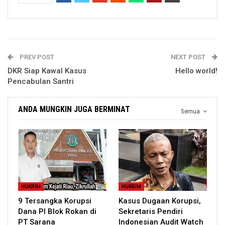
PREV POST
NEXT POST
DKR Siap Kawal Kasus
Hello world!
Pencabulan Santri
ANDA MUNGKIN JUGA BERMINAT
Semua
HUKRIM
HUKRIM
9 Tersangka Korupsi
Kasus Dugaan Korupsi,
Dana PI Blok Rokan di
Sekretaris Pendiri
PT Sarana
Indonesian Audit Watch