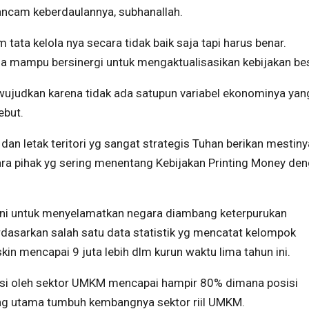
ancam keberdaulannya, subhanallah.
ata kelola nya secara tidak baik saja tapi harus benar.
a mampu bersinergi untuk mengaktualisasikan kebijakan bes
wujudkan karena tidak ada satupun variabel ekonominya yan
ebut.
an letak teritori yg sangat strategis Tuhan berikan mestin
ara pihak yg sering menentang Kebijakan Printing Money de
 ini untuk menyelamatkan negara diambang keterpurukan
erdasarkan salah satu data statistik yg mencatat kelompok
n mencapai 9 juta lebih dlm kurun waktu lima tahun ini.
si oleh sektor UMKM mencapai hampir 80% dimana posisi
g utama tumbuh kembangnya sektor riil UMKM.