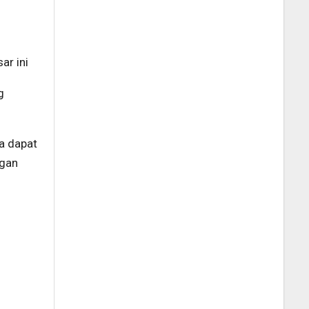
ar ini
g
ya dapat
ngan