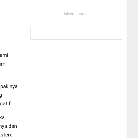
- Advertisement -
kami
rim
mpak nya
g
atif.
ka,
nya dan
usteru