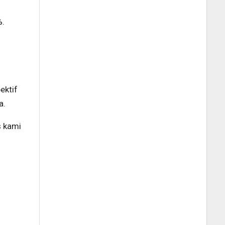
%.
ektif
a.
s kami