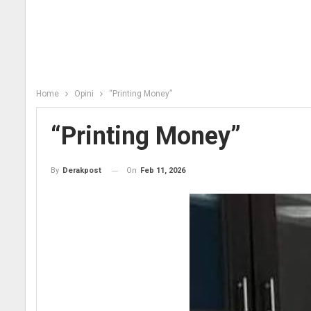
Home
Opini
“Printing Money”
“Printing Money”
On
Feb 11, 2026
By
Derakpost