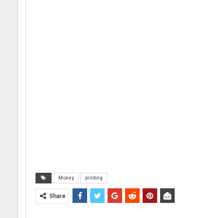
Money
printing
Share