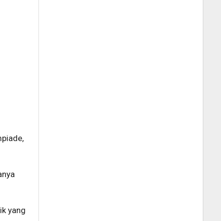
mpiade,
anya
ik yang