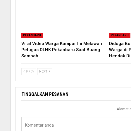
PEKANBARU
PEKANBARU
Viral Video Warga Kampar Ini Melawan
Diduga B
Petugas DLHK Pekanbaru Saat Buang
Warga di 
Sampah…
Hendak D
PREV
NEXT
TINGGALKAN PESANAN
Alamat e