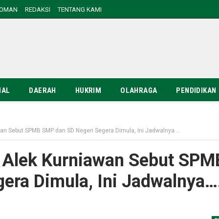
DOMAN
REDAKSI
TENTANG KAMI
NAL
DAERAH
HUKRIM
OLAHRAGA
PENDIDIKAN
awan Sebut SPMB SMP dan SD Negeri Segera Dimula, Ini Jadwalnya….
u Alek Kurniawan Sebut SPM
era Dimula, Ini Jadwalnya…