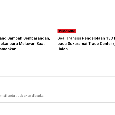
PEKANBARU
uang Sampah Sembarangan,
Soal Transisi Pengelolaan 133
Pekanbaru Melawan Saat
pada Sukaramai Trade Center (
iamankan…
Jalan…
mail anda tidak akan disiarkan.