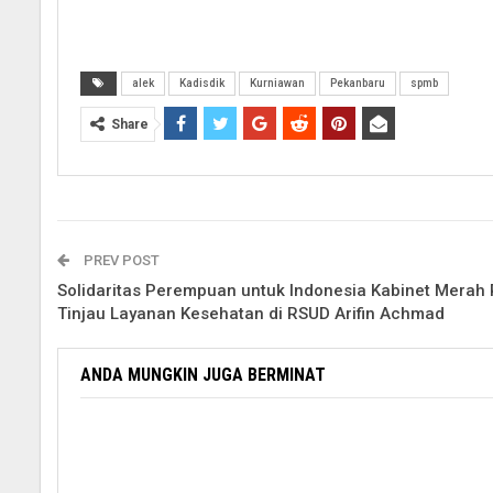
alek
Kadisdik
Kurniawan
Pekanbaru
spmb
Share
PREV POST
Solidaritas Perempuan untuk Indonesia Kabinet Merah 
Tinjau Layanan Kesehatan di RSUD Arifin Achmad
ANDA MUNGKIN JUGA BERMINAT