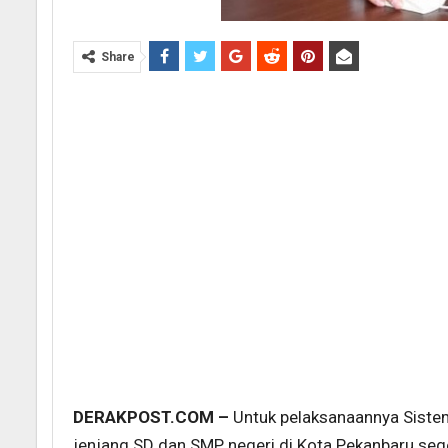
Share
DERAKPOST.COM –
Untuk pelaksanaannya Sistem
jenjang SD dan SMP negeri di Kota Pekanbaru sege