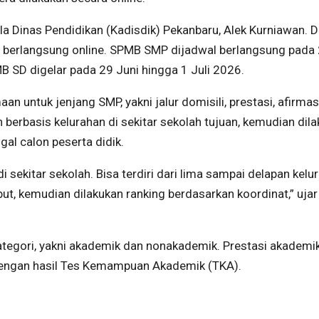
a Dinas Pendidikan (Kadisdik) Pekanbaru, Alek Kurniawan. D
j berlangsung online. SPMB SMP dijadwal berlangsung pada
 SD digelar pada 29 Juni hingga 1 Juli 2026.
an untuk jenjang SMP, yakni jalur domisili, prestasi, afirmas
n berbasis kelurahan di sekitar sekolah tujuan, kemudian dil
al calon peserta didik.
i sekitar sekolah. Bisa terdiri dari lima sampai delapan kelu
t, kemudian dilakukan ranking berdasarkan koordinat,” ujar 
kategori, yakni akademik dan nonakademik. Prestasi akademi
 dengan hasil Tes Kemampuan Akademik (TKA).