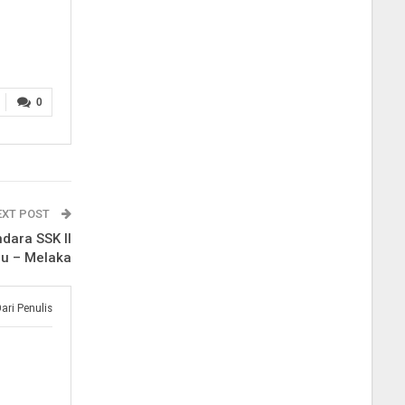
0
EXT POST
ndara SSK II
u – Melaka
Dari Penulis