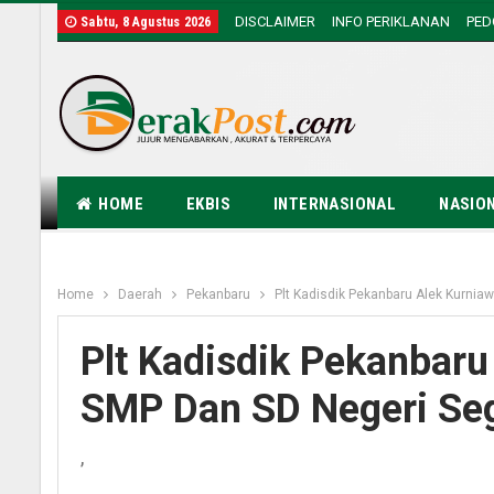
DISCLAIMER
INFO PERIKLANAN
PE
Sabtu, 8 Agustus 2026
HOME
EKBIS
INTERNASIONAL
NASIO
Home
Daerah
Pekanbaru
Plt Kadisdik Pekanbaru Alek Kurni
Plt Kadisdik Pekanbar
SMP Dan SD Negeri Seg
,