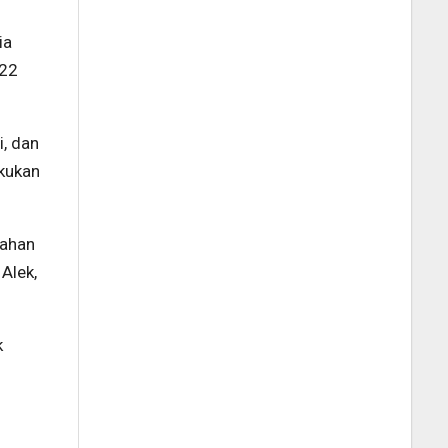
ia
 22
i, dan
akukan
rahan
Alek,
k