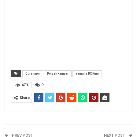
Curanmor
Polsek Kampar
Yamaha RX King
473
0
Share
PREV POST
NEXT POST