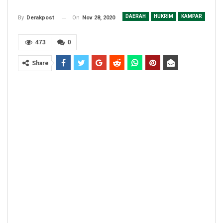
DAERAH
HUKRIM
KAMPAR
On
Nov 28, 2020
By
Derakpost
473
0
Share