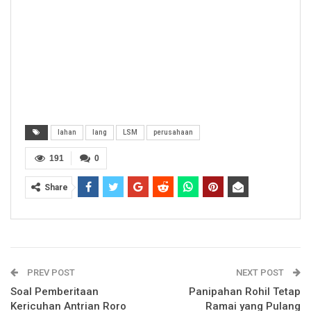
lahan
lang
LSM
perusahaan
191
0
Share
PREV POST
NEXT POST
Soal Pemberitaan
Panipahan Rohil Tetap
Kericuhan Antrian Roro
Ramai yang Pulang