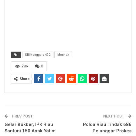
KRI Nanggala 402
Menhan
296
0
Share
PREV POST
NEXT POST
Gelar Bukber, IPK Riau
Polda Riau Tindak 686
Santuni 150 Anak Yatim
Pelanggar Prokes