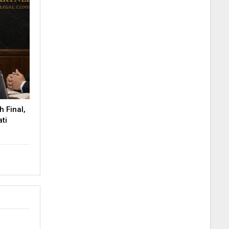
 Final,
ti