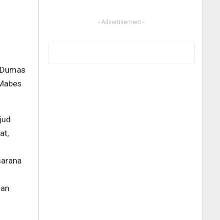
- Advertisement -
i Dumas
 Mabes
jud
at,
sarana
san