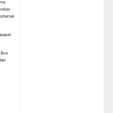
ama
solusi
sternal
maupun
 Box
dan