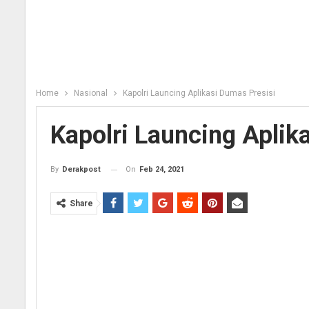
Home
Nasional
Kapolri Launcing Aplikasi Dumas Presisi
Kapolri Launcing Aplik
On
Feb 24, 2021
By
Derakpost
Share