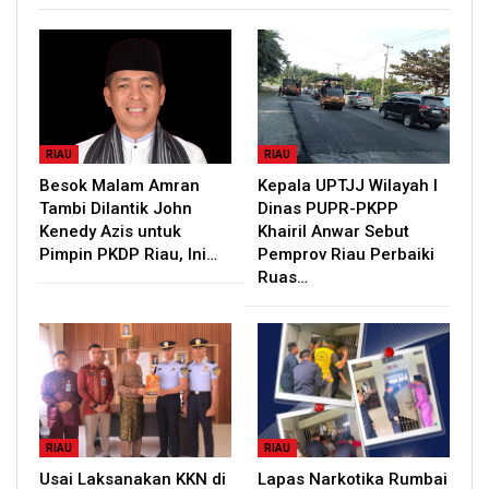
RIAU
RIAU
Besok Malam Amran
Kepala UPTJJ Wilayah I
Tambi Dilantik John
Dinas PUPR-PKPP
Kenedy Azis untuk
Khairil Anwar Sebut
Pimpin PKDP Riau, Ini…
Pemprov Riau Perbaiki
Ruas…
RIAU
RIAU
Usai Laksanakan KKN di
Lapas Narkotika Rumbai