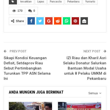
kesaktian
Lapas
Pancasila
Pekanbaru
Yuniarto
170
0
Share
PREV POST
NEXT POST
Sikapi Kondisi Keuangan
IZI Riau dan Kharil Asri
Defisit, Setdaprov Riau
Selaku Donatur Salurkan
Sebut Pertimbangkan
Bantuan Modal Usaha
Turunkan TPP ASN Selama
untuk 8 Pelaku UMKM di
Ini
Pekanbaru
ANDA MUNGKIN JUGA BERMINAT
Semua