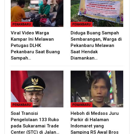
PEKANBARU
PEKANBARU
Viral Video Warga
Diduga Buang Sampah
Kampar Ini Melawan
Sembarangan, Warga di
Petugas DLHK
Pekanbaru Melawan
Pekanbaru Saat Buang
Saat Hendak
Sampah…
Diamankan…
PEKANBARU
PEKANBARU
Soal Transisi
Heboh di Medsos Juru
Pengelolaan 133 Ruko
Parkir di Halaman
pada Sukaramai Trade
Indomaret yang
Center (STC) di Jalan…
Samping RS Awal Bros