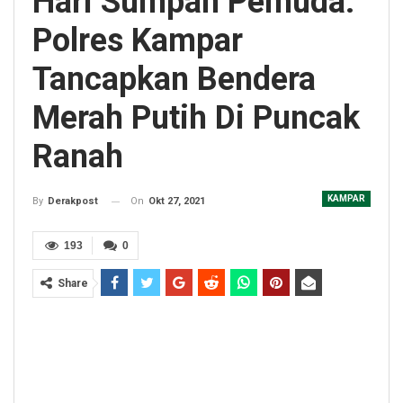
Hari Sumpah Pemuda:
Polres Kampar
Tancapkan Bendera
Merah Putih Di Puncak
Ranah
KAMPAR
On
Okt 27, 2021
By
Derakpost
193
0
Share