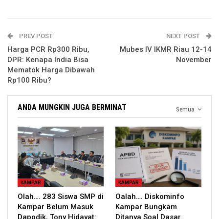
PREV POST
NEXT POST
Harga PCR Rp300 Ribu,
Mubes IV IKMR Riau 12-14
DPR: Kenapa India Bisa
November
Mematok Harga Dibawah
Rp100 Ribu?
ANDA MUNGKIN JUGA BERMINAT
Semua
KAMPAR
KAMPAR
Olah…. 283 Siswa SMP di
Oalah…. Diskominfo
Kampar Belum Masuk
Kampar Bungkam
Dapodik, Tony Hidayat:
Ditanya Soal Dasar