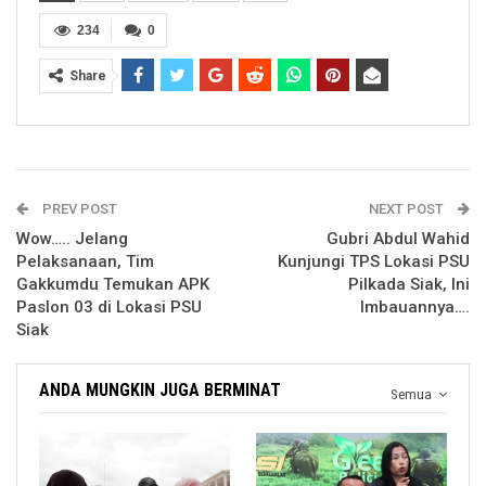
234
0
Share
PREV POST
NEXT POST
Wow….. Jelang
Gubri Abdul Wahid
Pelaksanaan, Tim
Kunjungi TPS Lokasi PSU
Gakkumdu Temukan APK
Pilkada Siak, Ini
Paslon 03 di Lokasi PSU
Imbauannya….
Siak
ANDA MUNGKIN JUGA BERMINAT
Semua