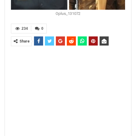
Oplus_131072
234
0
Share