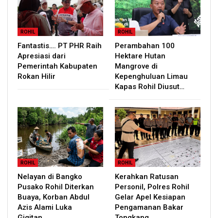
ROHIL
ROHIL
Fantastis…. PT PHR Raih
Perambahan 100
Apresiasi dari
Hektare Hutan
Pemerintah Kabupaten
Mangrove di
Rokan Hilir
Kepenghuluan Limau
Kapas Rohil Diusut…
ROHIL
ROHIL
Nelayan di Bangko
Kerahkan Ratusan
Pusako Rohil Diterkan
Personil, Polres Rohil
Buaya, Korban Abdul
Gelar Apel Kesiapan
Azis Alami Luka
Pengamanan Bakar
Gigitan…
Tongkang…