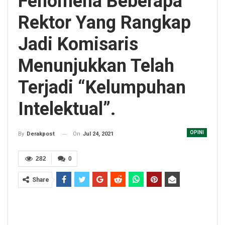
Fenomena Beberapa
Rektor Yang Rangkap
Jadi Komisaris
Menunjukkan Telah
Terjadi “Kelumpuhan
Intelektual”.
OPINI
On
Jul 24, 2021
By
Derakpost
282
0
Share