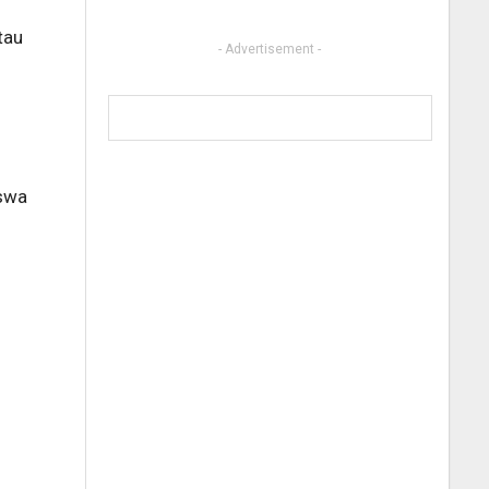
tau
- Advertisement -
iswa