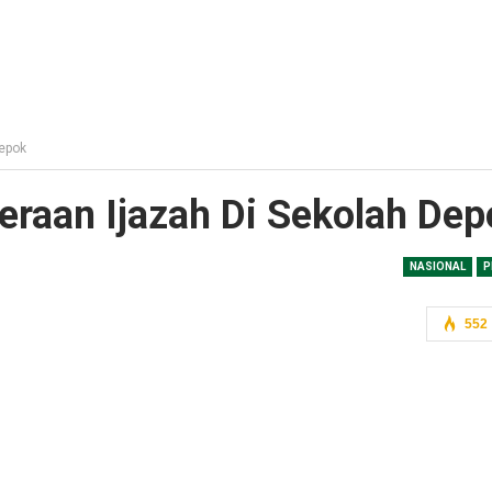
epok
raan Ijazah Di Sekolah Dep
NASIONAL
P
552