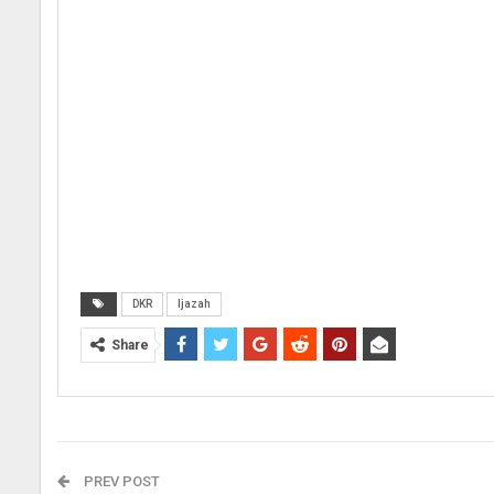
DKR
Ijazah
Share
PREV POST