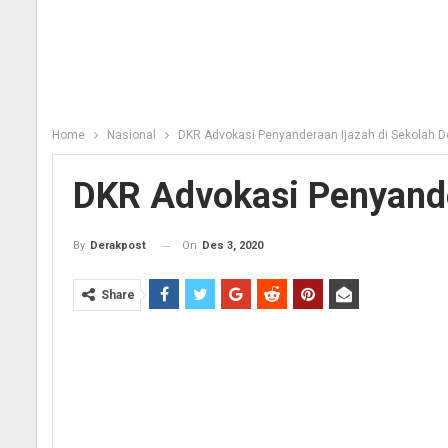
Home
Nasional
DKR Advokasi Penyanderaan Ijazah di Sekolah D
DKR Advokasi Penyande
On
Des 3, 2020
By
Derakpost
Share