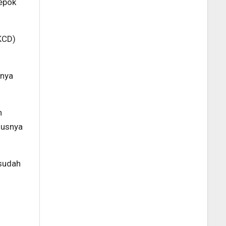
epok
KCD)
inya
h
susnya
 sudah