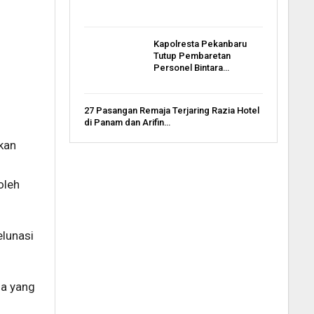
Kapolresta Pekanbaru
Tutup Pembaretan
Personel Bintara…
27 Pasangan Remaja Terjaring Razia Hotel
di Panam dan Arifin…
kan
oleh
lunasi
na yang