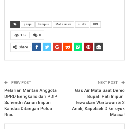
ganja
kampus
Mahasiswa
suska
UIN
132
0
Share
PREV POST
NEXT POST
Pelarian Mantan Anggota
Gas Air Mata Saat Demo
DPRD Bengkalis dari PDIP
Bupati Pati Inipun
Suhendri Asnan Inipun
Tewaskan Wartawan & 2
Kandas Ditangan Polda
Anak, Kapolsek Dikeroyok
Riau
Massa!