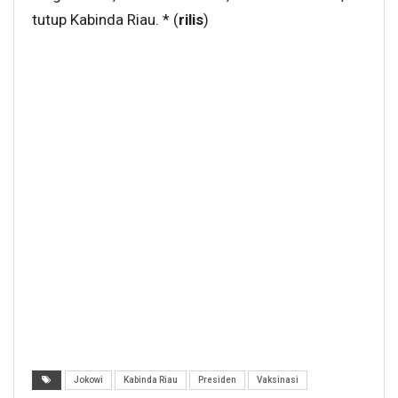
tutup Kabinda Riau. * (
rilis
)
Jokowi
Kabinda Riau
Presiden
Vaksinasi