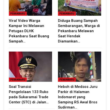
PEKANBARU
PEKANBARU
Viral Video Warga
Diduga Buang Sampah
Kampar Ini Melawan
Sembarangan, Warga di
Petugas DLHK
Pekanbaru Melawan
Pekanbaru Saat Buang
Saat Hendak
Sampah…
Diamankan…
PEKANBARU
PEKANBARU
Soal Transisi
Heboh di Medsos Juru
Pengelolaan 133 Ruko
Parkir di Halaman
pada Sukaramai Trade
Indomaret yang
Center (STC) di Jalan…
Samping RS Awal Bros
Sudirman…