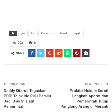
gus
Ipul
Kemensos
Proyek
sepatu
203
0
Share
PREV POST
NEXT POST
Deddy Sitorus Tegaskan
Praktisi Hukum Soroti
PDIP Tolak Ide RUU Pemilu
Langkah Aparat dan
Jadi Usul Inisiatif
Pemerintah Tutup
Pemerintah
Panglong Arang di Meranti