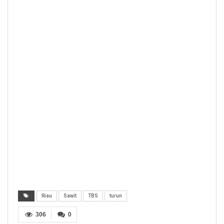
Riau
Sawit
TBS
turun
306
0