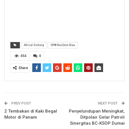
Afrizal Sintong
DPW NasDem Riau
454
0
Share
PREV POST
NEXT POST
2 Tembakan di Kaki Begal
Penyelundupan Meningkat,
Motor di Panam
Ditpolair Gelar Patroli
Sinergitas BC-KSOP Dumai