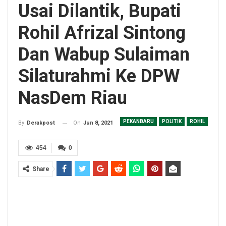
Usai Dilantik, Bupati
Rohil Afrizal Sintong
Dan Wabup Sulaiman
Silaturahmi Ke DPW
NasDem Riau
PEKANBARU
POLITIK
ROHIL
On
Jun 8, 2021
By
Derakpost
454
0
Share