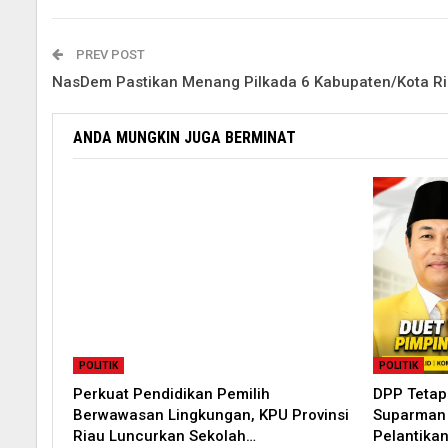
PREV POST
NasDem Pastikan Menang Pilkada 6 Kabupaten/Kota R
ANDA MUNGKIN JUGA BERMINAT
POLITIK
POLITIK
Perkuat Pendidikan Pemilih
DPP Tetap
Berwawasan Lingkungan, KPU Provinsi
Suparman P
Riau Luncurkan Sekolah…
Pelantika