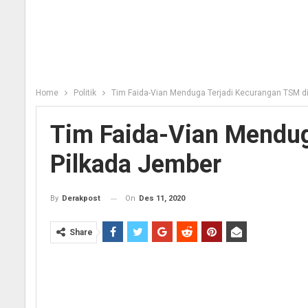
Home
Politik
Tim Faida-Vian Menduga Terjadi Kecurangan TSM di
Tim Faida-Vian Mendug
Pilkada Jember
On
Des 11, 2020
By
Derakpost
Share