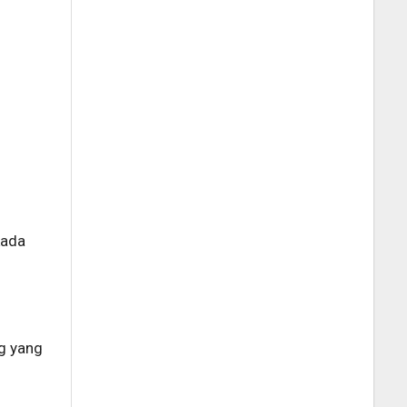
kada
ng yang