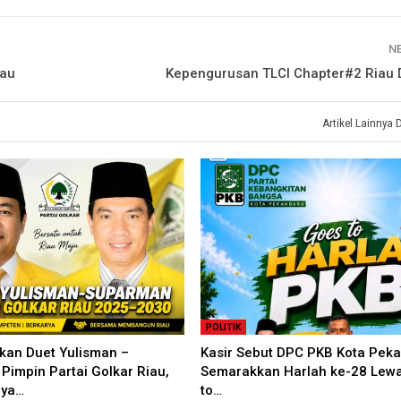
N
iau
Kepengurusan TLCI Chapter#2 Riau 
Artikel Lainnya 
POLITIK
kan Duet Yulisman –
Kasir Sebut DPC PKB Kota Pek
impin Partai Golkar Riau,
Semarakkan Harlah ke-28 Lewa
nya…
to…