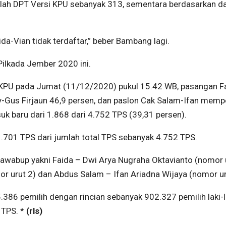
umlah DPT Versi KPU sebanyak 313, sementara berdasarkan da
da-Vian tidak terdaftar,” beber Bambang lagi.
ilkada Jember 2020 ini.
i KPU pada Jumat (11/12/2020) pukul 15.42 WB, pasangan F
-Gus Firjaun 46,9 persen, dan paslon Cak Salam-Ifan memp
uk baru dari 1.868 dari 4.752 TPS (39,31 persen).
.701 TPS dari jumlah total TPS sebanyak 4.752 TPS.
cawabup yakni Faida – Dwi Arya Nugraha Oktavianto (nomor u
r urut 2) dan Abdus Salam – Ifan Ariadna Wijaya (nomor ur
86 pemilih dengan rincian sebanyak 902.327 pemilih laki-l
TPS. *
(rls)