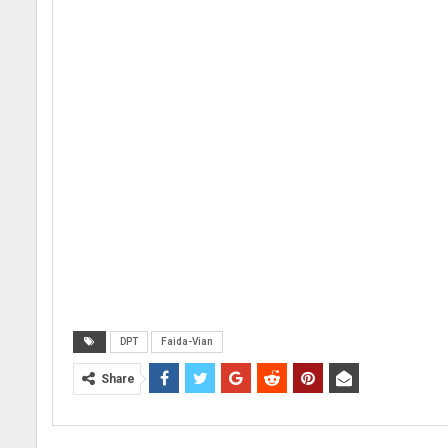
DPT
Faida-Vian
Share