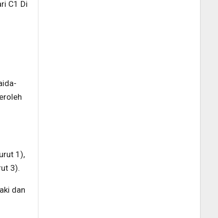
ri C1 Di
aida-
eroleh
rut 1),
ut 3).
aki dan