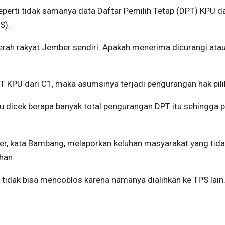
erti tidak samanya data Daftar Pemilih Tetap (DPT) KPU d
S).
erserah rakyat Jember sendiri. Apakah menerima dicurangi ata
 KPU dari C1, maka asumsinya terjadi pengurangan hak pili
rlu dicek berapa banyak total pengurangan DPT itu sehingga 
er, kata Bambang, melaporkan keluhan masyarakat yang tid
han.
i tidak bisa mencoblos karena namanya dialihkan ke TPS lain