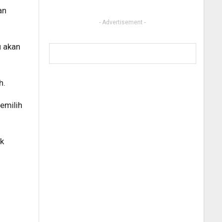
an
- Advertisement -
u akan
h.
pemilih
ak
.