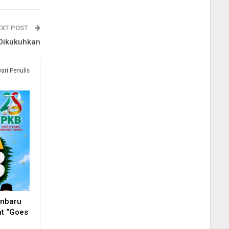
EXT POST
Dikukuhkan
Dari Penulis
anbaru
t “Goes