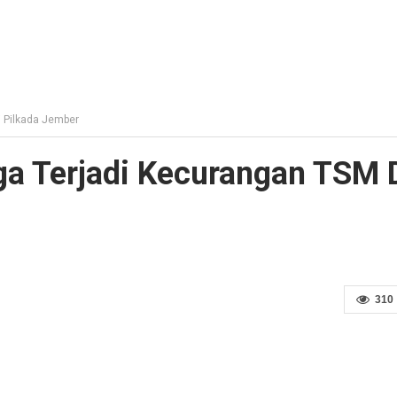
 Pilkada Jember
a Terjadi Kecurangan TSM 
310