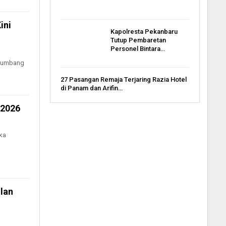
ini
Kapolresta Pekanbaru
Tutup Pembaretan
Personel Bintara…
enumbang
27 Pasangan Remaja Terjaring Razia Hotel
di Panam dan Arifin…
 2026
ka
lan