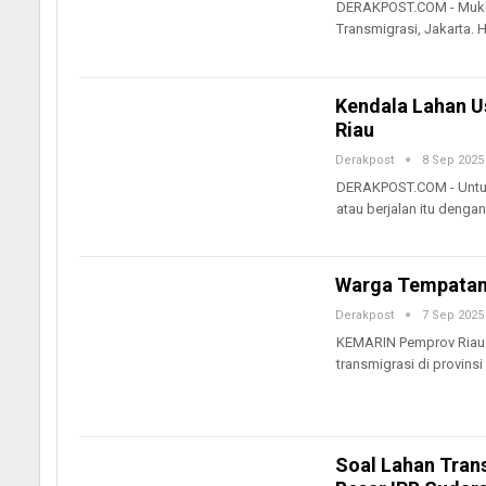
DERAKPOST.COM - Muklis
Transmigrasi, Jakarta. H
Kendala Lahan U
Riau
Derakpost
8 Sep 2025
DERAKPOST.COM - Untuk 
atau berjalan itu denga
Warga Tempatan
Derakpost
7 Sep 2025
KEMARIN Pemprov Riau 
transmigrasi di provinsi 
Soal Lahan Trans