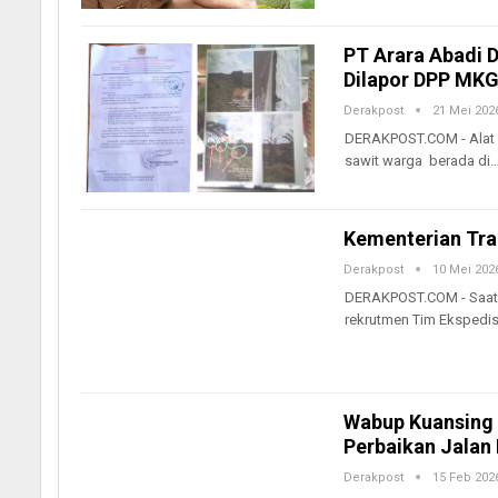
PT Arara Abadi D
Dilapor DPP MK
Derakpost
21 Mei 202
DERAKPOST.COM - Alat b
sawit warga berada di
Kementerian Tra
Derakpost
10 Mei 202
DERAKPOST.COM - Saat i
rekrutmen Tim Ekspedisi
Wabup Kuansing 
Perbaikan Jalan 
Derakpost
15 Feb 202