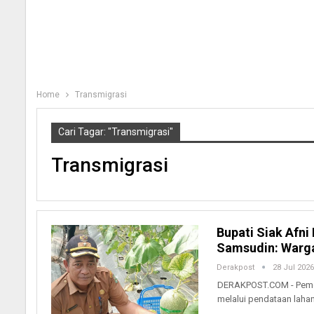
Home
Transmigrasi
Cari Tagar: "Transmigrasi"
Transmigrasi
Bupati Siak Afni
Samsudin: Warg
Derakpost
28 Jul 2026
DERAKPOST.COM - Pemer
melalui pendataan laha