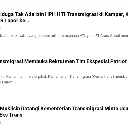
iduga Tak Ada Izin HPH HTI Transmigrasi di Kampar, K
GR Lapor ke…
6
erat ekskavator yang disebut milih perusahaan HTI, yaitu PT Arara Abadi m
…
nsmigrasi Membuka Rekrutmen Tim Ekspedisi Patriot
6
ni, Pemerintah melalui pihak Kementerian Transmigrasi (Kementrans) membu
 Patriot…
Muklisin Datangi Kementerian Transmigrasi Minta Usu
Eks Trans
6