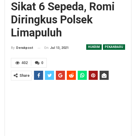
Sikat 6 Sepeda, Romi
Diringkus Polsek
Limapuluh
HUKRIM
PEKANBARU
On
Jul 13, 2021
By
Derakpost
402
0
Share