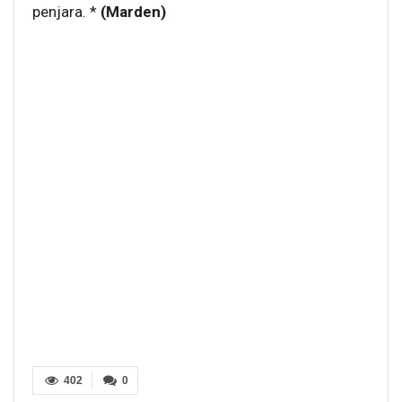
penjara. *
(Marden)
402
0