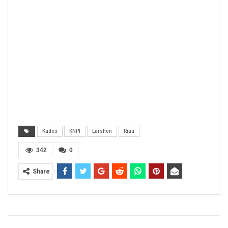
Kades
KNPI
Larshen
Riau
342
0
Share