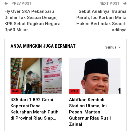
PREV POST
NEXT POST
Fly Over SKA Pekanbaru
Sebut Anaknya Trauma
Dinilai Tak Sesuai Design,
Parah, Ibu Korban Minta
KPK Sebut Rugikan Negara
Hakim Bertindak Seadil-
Rp60 Miliar
adilnya
ANDA MUNGKIN JUGA BERMINAT
Semua
RIAU
RIAU
435 dari 1.892 Gerai
Aktifkan Kembali
Koperasi Desa
Stadion Utama, Ini
Kelurahan Merah Putih
Pesan Mantan
di Provinsi Riau Siap…
Gubernur Riau Rusli
Zainal