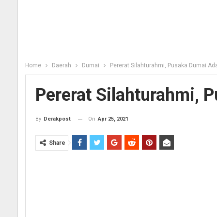
Home
Daerah
Dumai
Pererat Silahturahmi, Pusaka Dumai Ad
Pererat Silahturahmi,
On
Apr 25, 2021
By
Derakpost
Share