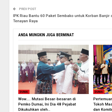
PREV POST
IPK Riau Bantu 60 Paket Sembako untuk Korban Banjir 
Tenayan Raya
ANDA MUNGKIN JUGA BERMINAT
DUMAI
DUMAI
Wow….. Mutasi Besar-besaran di
Pertemuan
Pemko Dumai, Ini Dia 48 Pejabat
Tokoh Mas
Dikukuhkan oleh…
dan Komi