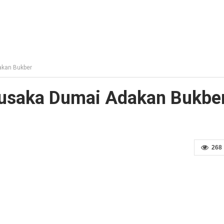
akan Bukber
 Pusaka Dumai Adakan Bukbe
268