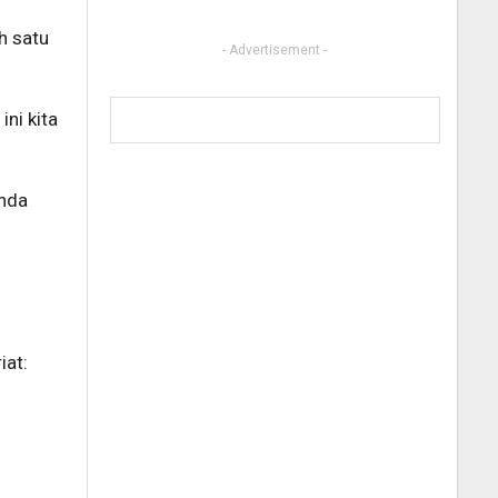
h satu
- Advertisement -
ni kita
enda
iat: