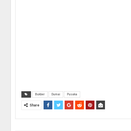
Bukber
Dumai
Pusaka
Share