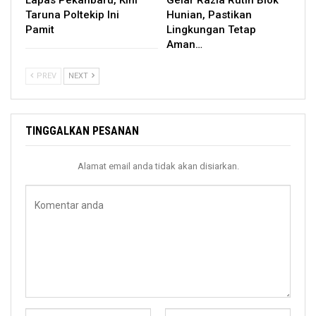
Lapas Pekanbaru, Kini
Gelar Razia Rutin Blok
Taruna Poltekip Ini
Hunian, Pastikan
Pamit
Lingkungan Tetap
Aman…
PREV
NEXT
TINGGALKAN PESANAN
Alamat email anda tidak akan disiarkan.