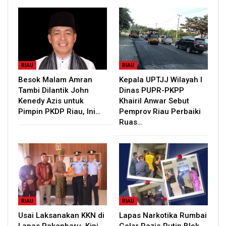
RIAU
RIAU
Besok Malam Amran
Kepala UPTJJ Wilayah I
Tambi Dilantik John
Dinas PUPR-PKPP
Kenedy Azis untuk
Khairil Anwar Sebut
Pimpin PKDP Riau, Ini…
Pemprov Riau Perbaiki
Ruas…
RIAU
RIAU
Usai Laksanakan KKN di
Lapas Narkotika Rumbai