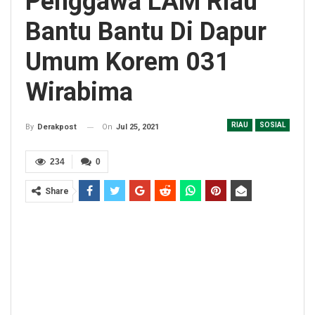
Penggawa LAM Riau
Bantu Bantu Di Dapur
Umum Korem 031
Wirabima
RIAU
SOSIAL
On
Jul 25, 2021
By
Derakpost
234
0
Share