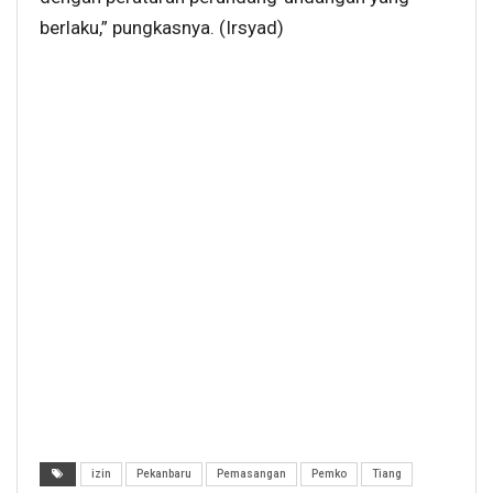
berlaku,” pungkasnya. (Irsyad)
izin
Pekanbaru
Pemasangan
Pemko
Tiang