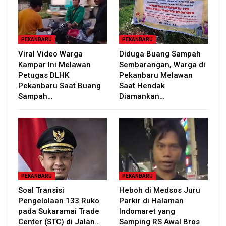
PEKANBARU
PEKANBARU
Viral Video Warga
Diduga Buang Sampah
Kampar Ini Melawan
Sembarangan, Warga di
Petugas DLHK
Pekanbaru Melawan
Pekanbaru Saat Buang
Saat Hendak
Sampah…
Diamankan…
PEKANBARU
PEKANBARU
Soal Transisi
Heboh di Medsos Juru
Pengelolaan 133 Ruko
Parkir di Halaman
pada Sukaramai Trade
Indomaret yang
Center (STC) di Jalan…
Samping RS Awal Bros