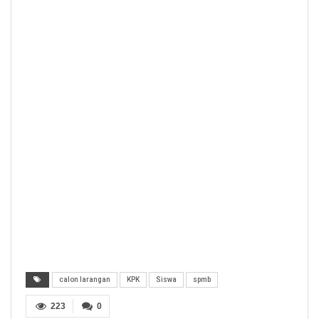
calon larangan
KPK
Siswa
spmb
223
0