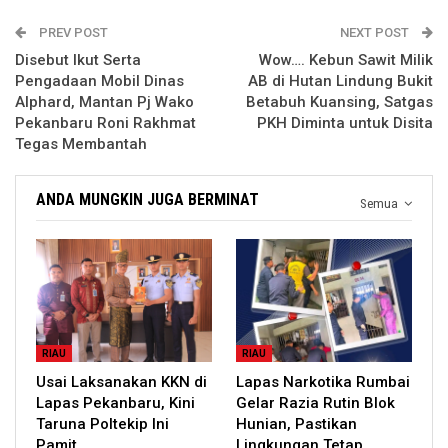
PREV POST
NEXT POST
Disebut Ikut Serta
Wow…. Kebun Sawit Milik
Pengadaan Mobil Dinas
AB di Hutan Lindung Bukit
Alphard, Mantan Pj Wako
Betabuh Kuansing, Satgas
Pekanbaru Roni Rakhmat
PKH Diminta untuk Disita
Tegas Membantah
ANDA MUNGKIN JUGA BERMINAT
Semua
RIAU
RIAU
Usai Laksanakan KKN di
Lapas Narkotika Rumbai
Lapas Pekanbaru, Kini
Gelar Razia Rutin Blok
Taruna Poltekip Ini
Hunian, Pastikan
Pamit
Lingkungan Tetap