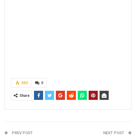
563
0
Share
PREV POST
NEXT POST