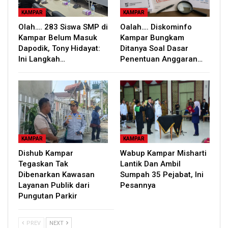
KAMPAR
KAMPAR
Olah…. 283 Siswa SMP di
Oalah…. Diskominfo
Kampar Belum Masuk
Kampar Bungkam
Dapodik, Tony Hidayat:
Ditanya Soal Dasar
Ini Langkah…
Penentuan Anggaran…
KAMPAR
KAMPAR
Dishub Kampar
Wabup Kampar Misharti
Tegaskan Tak
Lantik Dan Ambil
Dibenarkan Kawasan
Sumpah 35 Pejabat, Ini
Layanan Publik dari
Pesannya
Pungutan Parkir
PREV
NEXT