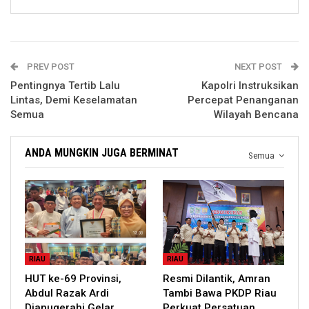
PREV POST
NEXT POST
Pentingnya Tertib Lalu
Kapolri Instruksikan
Lintas, Demi Keselamatan
Percepat Penanganan
Semua
Wilayah Bencana
ANDA MUNGKIN JUGA BERMINAT
Semua
RIAU
RIAU
HUT ke-69 Provinsi,
Resmi Dilantik, Amran
Abdul Razak Ardi
Tambi Bawa PKDP Riau
Dianugerahi Gelar
Perkuat Persatuan