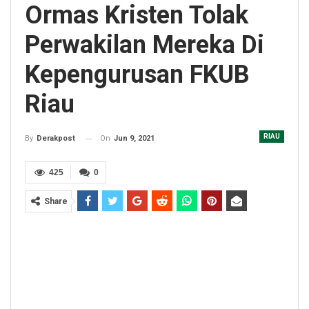
Ormas Kristen Tolak
Perwakilan Mereka Di
Kepengurusan FKUB
Riau
RIAU
On
Jun 9, 2021
By
Derakpost
425
0
Share