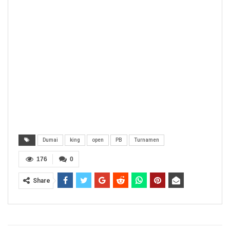
Dumai
king
open
PB
Turnamen
176
0
Share