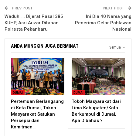
PREV POST
NEXT POST
Waduh….. Dijerat Pasal 385
Ini Dia 40 Nama yang
KUHP, Asri Auzar Ditahan
Penerima Gelar Pahlawan
Polresta Pekanbaru
Nasional
ANDA MUNGKIN JUGA BERMINAT
Semua
DUMAI
DUMAI
Pertemuan Berlangsung
Tokoh Masyarakat dari
di Kota Dumai, Tokoh
Lima Kabupaten/Kota
Masyarakat Satukan
Berkumpul di Dumai,
Persepsi dan
Apa Dibahas ?
Komitmen…