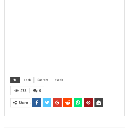
aceh
Danrem
syech
478
0
Share