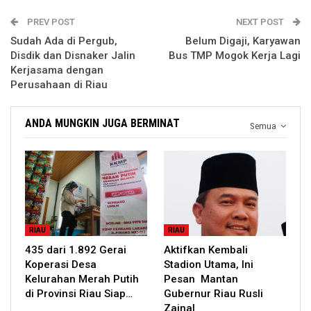
PREV POST
NEXT POST
Sudah Ada di Pergub,
Belum Digaji, Karyawan
Disdik dan Disnaker Jalin
Bus TMP Mogok Kerja Lagi
Kerjasama dengan
Perusahaan di Riau
ANDA MUNGKIN JUGA BERMINAT
Semua
RIAU
RIAU
435 dari 1.892 Gerai
Aktifkan Kembali
Koperasi Desa
Stadion Utama, Ini
Kelurahan Merah Putih
Pesan Mantan
di Provinsi Riau Siap…
Gubernur Riau Rusli
Zainal