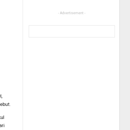
- Advertisement -
H,
ebut.
kul
ari