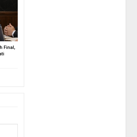
 Final,
ti