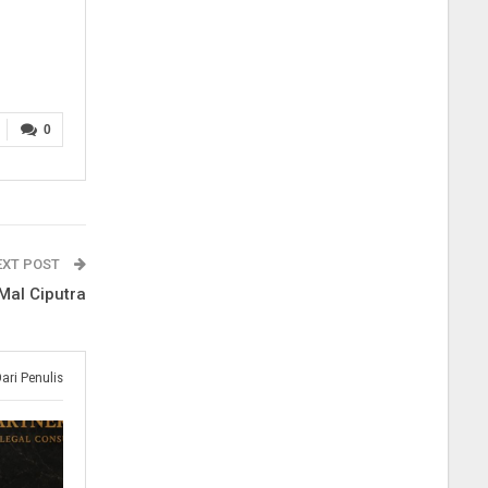
0
EXT POST
Mal Ciputra
Dari Penulis