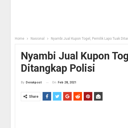
Home
Nasional
Nyambi Jual Kupon Togel, Pemilik Lapo Tuak Dita
Nyambi Jual Kupon Tog
Ditangkap Polisi
On
Feb 28, 2021
By
Derakpost
Share