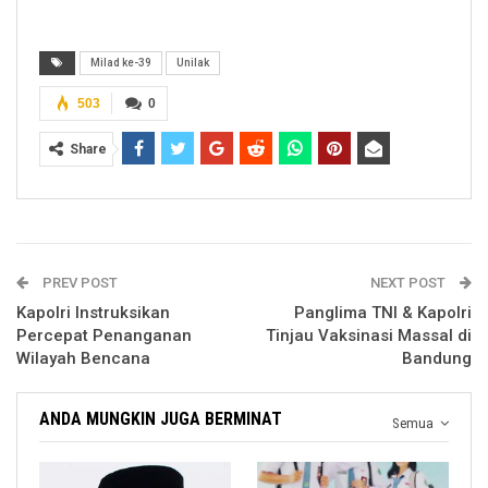
Milad ke-39
Unilak
503
0
Share
PREV POST
NEXT POST
Kapolri Instruksikan
Panglima TNI & Kapolri
Percepat Penanganan
Tinjau Vaksinasi Massal di
Wilayah Bencana
Bandung
ANDA MUNGKIN JUGA BERMINAT
Semua