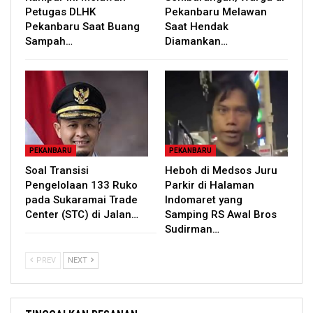
Petugas DLHK
Pekanbaru Melawan
Pekanbaru Saat Buang
Saat Hendak
Sampah…
Diamankan…
PEKANBARU
PEKANBARU
Soal Transisi
Heboh di Medsos Juru
Pengelolaan 133 Ruko
Parkir di Halaman
pada Sukaramai Trade
Indomaret yang
Center (STC) di Jalan…
Samping RS Awal Bros
Sudirman…
PREV
NEXT