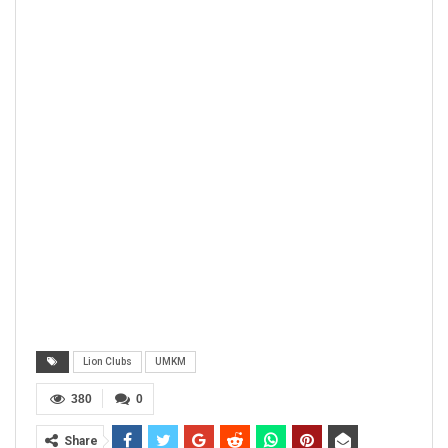
Lion Clubs
UMKM
380
0
Share